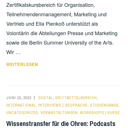
Zertifikatskursbereich für Organisation,
Teilnehmendenmanagement, Marketing und
Vertrieb und Ella Pienkoß unterstützt als
Volontärin die Abteilungen Presse und Marketing
sowie die Berlin Summer University of the Arts.
Wir …
DREI
WEITERLESEN
NEUE
KOLLEG*INNEN
STELLEN
SICH
JUNI 15, 2023
DIGITAL
,
DRITTMITTELBEREICH
,
VOR
INTERNATIONAL
,
INTERVIEWS | GESPRÄCHE
,
STUDIENGÄNGE
,
UNCATEGORIZED
,
VERANSTALTUNGEN
,
WORKSHOPS | KURSE
Wissenstransfer für die Ohren: Podcasts