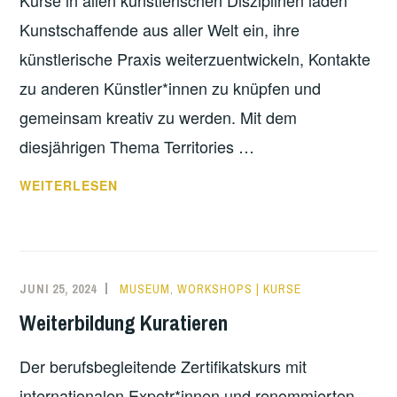
Kurse in allen künstlerischen Disziplinen laden
Kunstschaffende aus aller Welt ein, ihre
künstlerische Praxis weiterzuentwickeln, Kontakte
zu anderen Künstler*innen zu knüpfen und
gemeinsam kreativ zu werden. Mit dem
diesjährigen Thema Territories …
DAS
WEITERLESEN
WAR
DIE
BERLIN
SUMMER
JUNI 25, 2024
MUSEUM
,
WORKSHOPS | KURSE
UNIVERSITY
Weiterbildung Kuratieren
OF
THE
Der berufsbegleitende Zertifikatskurs mit
ARTS
2024
internationalen Expetr*innen und renommierten