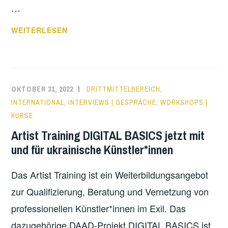
…
EIN
WEITERLESEN
GESPRÄCH
MIT
RAGNHILD
A.
OKTOBER 31, 2022
DRITTMITTELBEREICH
,
MØRCH
INTERNATIONAL
,
INTERVIEWS | GESPRÄCHE
,
WORKSHOPS |
ÜBER
KURSE
DAS
Artist Training DIGITAL BASICS jetzt mit
KÜNSTLERISCHE
und für ukrainische Künstler*innen
ERZÄHLEN
Das Artist Training ist ein Weiterbildungsangebot
zur Qualifizierung, Beratung und Vernetzung von
professionellen Künstler*innen im Exil. Das
dazugehörige DAAD-Projekt DIGITAL BASICS ist