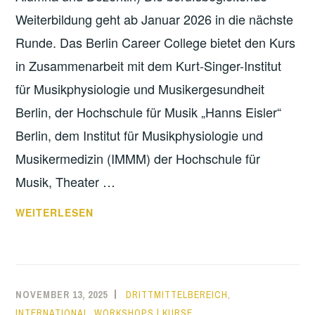
Weiterbildung geht ab Januar 2026 in die nächste
Runde. Das Berlin Career College bietet den Kurs
in Zusammenarbeit mit dem Kurt-Singer-Institut
für Musikphysiologie und Musikergesundheit
Berlin, der Hochschule für Musik „Hanns Eisler“
Berlin, dem Institut für Musikphysiologie und
Musikermedizin (IMMM) der Hochschule für
Musik, Theater …
ZERTIFIKATSKURS
WEITERLESEN
„MUSIKPHYSIOLOGIE
IM
KÜNSTLERISCHEN
ALLTAG“
NOVEMBER 13, 2025
DRITTMITTELBEREICH
,
INTERNATIONAL
,
WORKSHOPS | KURSE