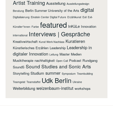
Artist Training
Ausstellung
Ausstellungsdesign
digital
Berlin Summer University of the Arts
Beratung
Digitalisierung
Einstein Center Digital Future
Erzählkunst
Exil
Exil-
featured
InKüLe
Innovation
Künstler*innen
Farbe
Interviews | Gespräche
international
Kuratieren
Kreativwirtschaft
Kunst Werk Nachlass
Leadership in
Künstlerisches Erzählen
Leadership
digitaler Innovation
Master
Medien
Leitung
Musiktherapie
nachhaltigkeit
Podcast
Rundgang
Open Call
Sound Studies and Sonic Arts
SoundS
summer
Studium
Storytelling
Symposium
Teambuilding
Udk Berlin
Teamgeist
Teamstaffel
Ukraine
weizenbaum-institut
Weiterbildung
workshops