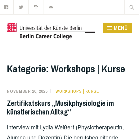
Facebook
Twitter
Instagram
E-
Zum
Suche
Mail
Inhalt
nach:
springen
MENÜ
UDK BERLIN CAREER
COLLEGE
Kategorie:
Workshops | Kurse
NOVEMBER 20, 2025
WORKSHOPS | KURSE
Zertifikatskurs „Musikphysiologie im
künstlerischen Alltag“
Interview mit Lydia Weißert (Physiotherapeutin,
Alumna und Dozentin) Die berufsbegleitende