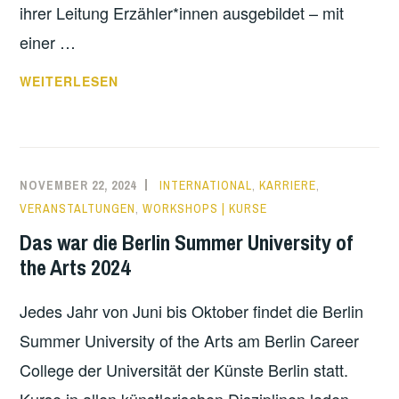
ihrer Leitung Erzähler*innen ausgebildet – mit
einer …
WARUM
WEITERLESEN
DAS
MÜNDLICHE
ERZÄHLEN
IN
NOVEMBER 22, 2024
INTERNATIONAL
,
KARRIERE
,
DEN
VERANSTALTUNGEN
,
WORKSHOPS | KURSE
HEUTIGEN
Das war die Berlin Summer University of
ZEITEN
the Arts 2024
IMMER
WICHTIGER
Jedes Jahr von Juni bis Oktober findet die Berlin
WIRD…
Summer University of the Arts am Berlin Career
College der Universität der Künste Berlin statt.