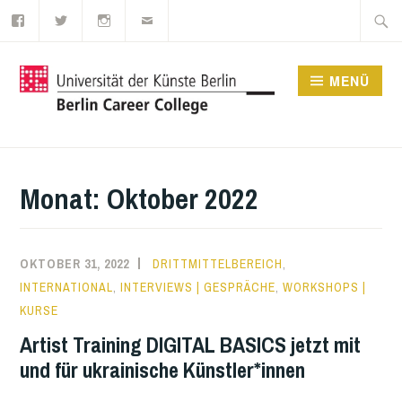
Facebook
Twitter
Instagram
E-
Zum
Suche
Mail
Inhalt
nach:
springen
MENÜ
UDK BERLIN CAREER
COLLEGE
Monat:
Oktober 2022
OKTOBER 31, 2022
DRITTMITTELBEREICH
,
INTERNATIONAL
,
INTERVIEWS | GESPRÄCHE
,
WORKSHOPS |
KURSE
Artist Training DIGITAL BASICS jetzt mit
und für ukrainische Künstler*innen