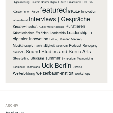
Digitalisierung
Einstein Center Digital Future
Erzählkunst
Exil
Exil-
featured
InKüLe
Innovation
Künstler*innen
Farbe
Interviews | Gespräche
international
Kuratieren
Kreativwirtschaft
Kunst Werk Nachlass
Leadership in
Künstlerisches Erzählen
Leadership
digitaler Innovation
Master
Medien
Leitung
Musiktherapie
nachhaltigkeit
Podcast
Rundgang
Open Call
Sound Studies and Sonic Arts
SoundS
summer
Studium
Storytelling
Symposium
Teambuilding
Udk Berlin
Teamgeist
Teamstaffel
Ukraine
weizenbaum-institut
Weiterbildung
workshops
ARCHIV
April 2026