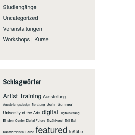
Studiengänge
Uncategorized
Veranstaltungen
Workshops | Kurse
Schlagwörter
Artist Training
Ausstellung
Berlin Summer
Ausstellungsdesign
Beratung
digital
University of the Arts
Digitalisierung
Einstein Center Digital Future
Erzählkunst
Exil
Exil-
featured
InKüLe
Künstler*innen
Farbe