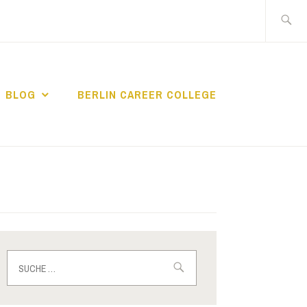
Suche
nach:
BLOG
BERLIN CAREER COLLEGE
IN CAREER
Suche
nach: