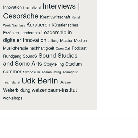
Interviews |
Innovation
international
Gespräche
Kreativwirtschaft
Kunst
Kuratieren
Künstlerisches
Werk Nachlass
Leadership in
Erzählen
Leadership
digitaler Innovation
Master
Medien
Leitung
Musiktherapie
nachhaltigkeit
Podcast
Open Call
Sound Studies
Rundgang
SoundS
and Sonic Arts
Studium
Storytelling
summer
Symposium
Teambuilding
Teamgeist
Udk Berlin
Teamstaffel
Ukraine
weizenbaum-institut
Weiterbildung
workshops