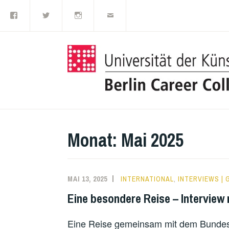
Facebook
Twitter
Instagram
E-
Zum
Mail
Inhalt
springen
Monat:
Mai 2025
MAI 13, 2025
INTERNATIONAL
,
INTERVIEWS |
Eine besondere Reise – Interview
Eine Reise gemeinsam mit dem Bundesp