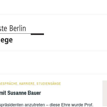
UDK BERL
COLLEGE
 GESPRÄCHE
,
KARRIERE
,
STUDIENGÄNGE
 mit Susanne Bauer
räsidenten anzutreten – diese Ehre wurde Prof.