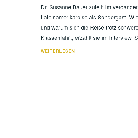
Dr. Susanne Bauer zuteil: Im vergangen
Lateinamerikareise als Sondergast. Wie
und warum sich die Reise trotz schwer
Klassenfahrt, erzählt sie im Interview.
EINE
WEITERLESEN
BESONDERE
REISE
–
INTERVIEW
MIT
SUSANNE
BAUER