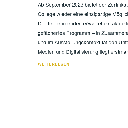
Ab September 2023 bietet der Zertifik
College wieder eine einzigartige Möglic
Die Teilnehmenden erwartet ein aktuelles
gefächertes Programm – in Zusammenarbe
und im Ausstellungskontext tätigen U
Medien und Digitalisierung liegt erstm
EXPERTINNEN-
WEITERLESEN
GESPRÄCH:
NACHHALTIGKEIT
IM
AUSSTELLUNGSDESIGN