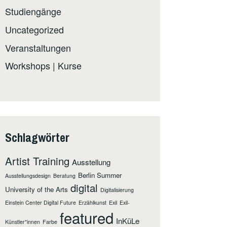
Studiengänge
Uncategorized
Veranstaltungen
Workshops | Kurse
Schlagwörter
Artist Training
Ausstellung
Berlin Summer
Ausstellungsdesign
Beratung
digital
University of the Arts
Digitalisierung
Einstein Center Digital Future
Erzählkunst
Exil
Exil-
featured
InKüLe
Künstler*innen
Farbe