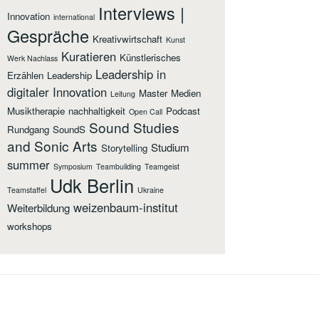
Interviews |
Innovation
international
Gespräche
Kreativwirtschaft
Kunst
Kuratieren
Künstlerisches
Werk Nachlass
Leadership in
Erzählen
Leadership
digitaler Innovation
Master
Medien
Leitung
Musiktherapie
nachhaltigkeit
Podcast
Open Call
Sound Studies
Rundgang
SoundS
and Sonic Arts
Studium
Storytelling
summer
Symposium
Teambuilding
Teamgeist
Udk Berlin
Teamstaffel
Ukraine
weizenbaum-institut
Weiterbildung
workshops