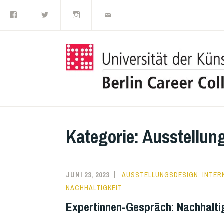
Facebook
Twitter
Instagram
E-
Zum
Mail
Inhalt
springen
Kategorie:
Ausstellun
JUNI 23, 2023
AUSSTELLUNGSDESIGN
,
INTER
NACHHALTIGKEIT
Expertinnen-Gespräch: Nachhalti