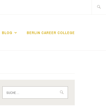
Suche
nach:
BLOG
BERLIN CAREER COLLEGE
IN CAREER
Suche
nach: