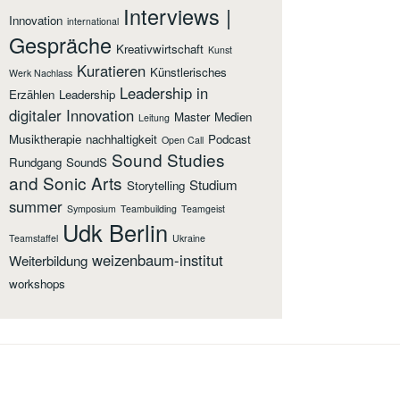
Interviews |
Innovation
international
Gespräche
Kreativwirtschaft
Kunst
Kuratieren
Künstlerisches
Werk Nachlass
Leadership in
Erzählen
Leadership
digitaler Innovation
Master
Medien
Leitung
Musiktherapie
nachhaltigkeit
Podcast
Open Call
Sound Studies
Rundgang
SoundS
and Sonic Arts
Studium
Storytelling
summer
Symposium
Teambuilding
Teamgeist
Udk Berlin
Teamstaffel
Ukraine
weizenbaum-institut
Weiterbildung
workshops