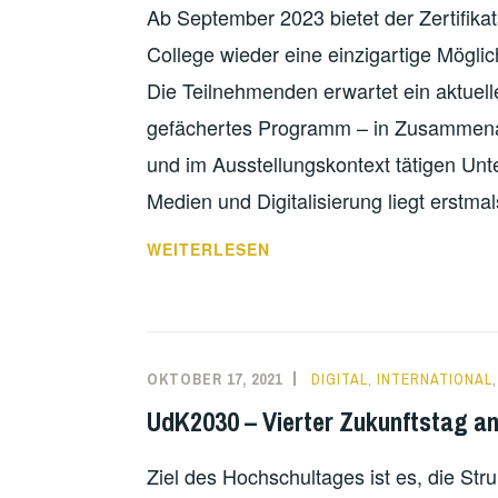
Ab September 2023 bietet der Zertifik
College wieder eine einzigartige Möglic
Die Teilnehmenden erwartet ein aktuelles
gefächertes Programm – in Zusammenarbe
und im Ausstellungskontext tätigen U
Medien und Digitalisierung liegt erstm
EXPERTINNEN-
WEITERLESEN
GESPRÄCH:
NACHHALTIGKEIT
IM
AUSSTELLUNGSDESIGN
OKTOBER 17, 2021
DIGITAL
,
INTERNATIONAL
UdK2030 – Vierter Zukunftstag an
Ziel des Hochschultages ist es, die Str