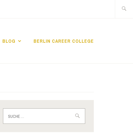
Suche
nach:
BLOG
BERLIN CAREER COLLEGE
IN CAREER
Suche
nach: