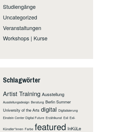
Studiengänge
Uncategorized
Veranstaltungen
Workshops | Kurse
Schlagwörter
Artist Training
Ausstellung
Berlin Summer
Ausstellungsdesign
Beratung
digital
University of the Arts
Digitalisierung
Einstein Center Digital Future
Erzählkunst
Exil
Exil-
featured
InKüLe
Künstler*innen
Farbe