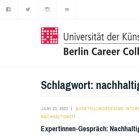
Facebook
Twitter
Instagram
E-
Zum
Mail
Inhalt
springen
Schlagwort:
nachhalti
JUNI 23, 2023
AUSSTELLUNGSDESIGN
,
INTER
NACHHALTIGKEIT
Expertinnen-Gespräch: Nachhalti