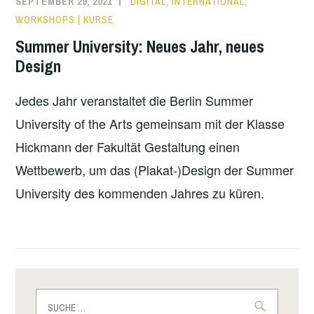
SEPTEMBER 29, 2021
DIGITAL
,
INTERNATIONAL
,
UNIVERSITY
WORKSHOPS | KURSE
OF
Summer University: Neues Jahr, neues
THE
Design
ARTS
2024
Jedes Jahr veranstaltet die Berlin Summer
University of the Arts gemeinsam mit der Klasse
Hickmann der Fakultät Gestaltung einen
Wettbewerb, um das (Plakat-)Design der Summer
University des kommenden Jahres zu küren.
Suche