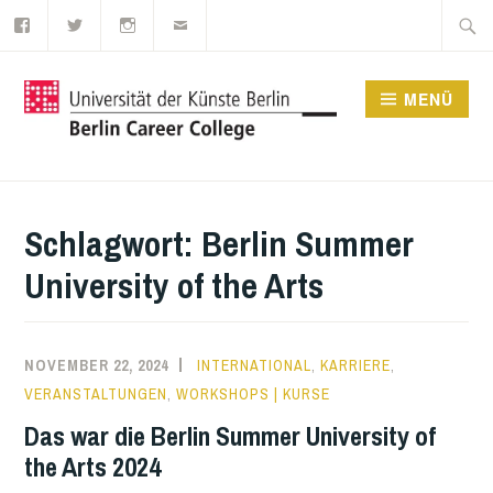
Facebook
Twitter
Instagram
E-
Zum
Suche
Mail
Inhalt
nach:
springen
MENÜ
UDK BERLIN CAREER
COLLEGE
Schlagwort:
Berlin Summer
University of the Arts
NOVEMBER 22, 2024
INTERNATIONAL
,
KARRIERE
,
VERANSTALTUNGEN
,
WORKSHOPS | KURSE
Das war die Berlin Summer University of
the Arts 2024