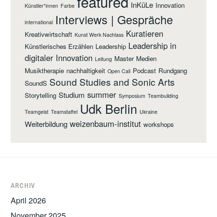
featured
InKüLe
Innovation
Künstler*innen
Farbe
Interviews | Gespräche
international
Kuratieren
Kreativwirtschaft
Kunst Werk Nachlass
Leadership in
Künstlerisches Erzählen
Leadership
digitaler Innovation
Master
Medien
Leitung
Musiktherapie
nachhaltigkeit
Podcast
Rundgang
Open Call
Sound Studies and Sonic Arts
SoundS
summer
Studium
Storytelling
Symposium
Teambuilding
Udk Berlin
Teamgeist
Teamstaffel
Ukraine
weizenbaum-institut
Weiterbildung
workshops
ARCHIV
April 2026
November 2025