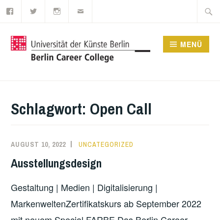
Facebook
Twitter
Instagram
E-
Zum
Suche
Mail
Inhalt
nach:
springen
MENÜ
UDK BERLIN CAREER
COLLEGE
Schlagwort:
Open Call
AUGUST 10, 2022
UNCATEGORIZED
Ausstellungsdesign
Gestaltung | Medien | Digitalisierung |
MarkenweltenZertifikatskurs ab September 2022
mit neuem Special FARBE Das Berlin Career