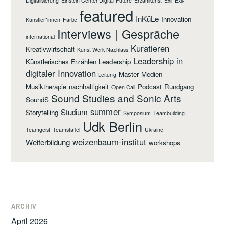
Digitalisierung
Einstein Center Digital Future
Erzählkunst
Exil
Exil-
featured
InKüLe
Innovation
Künstler*innen
Farbe
Interviews | Gespräche
international
Kuratieren
Kreativwirtschaft
Kunst Werk Nachlass
Leadership in
Künstlerisches Erzählen
Leadership
digitaler Innovation
Master
Medien
Leitung
Musiktherapie
nachhaltigkeit
Podcast
Rundgang
Open Call
Sound Studies and Sonic Arts
SoundS
summer
Studium
Storytelling
Symposium
Teambuilding
Udk Berlin
Teamgeist
Teamstaffel
Ukraine
weizenbaum-institut
Weiterbildung
workshops
ARCHIV
April 2026