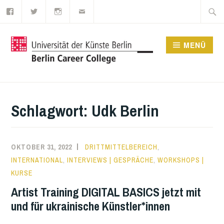
Facebook
Twitter
Instagram
E-
Zum
Suche
Mail
Inhalt
nach:
springen
MENÜ
UDK BERLIN CAREER
COLLEGE
Schlagwort:
Udk Berlin
OKTOBER 31, 2022
DRITTMITTELBEREICH
,
INTERNATIONAL
,
INTERVIEWS | GESPRÄCHE
,
WORKSHOPS |
KURSE
Artist Training DIGITAL BASICS jetzt mit
und für ukrainische Künstler*innen