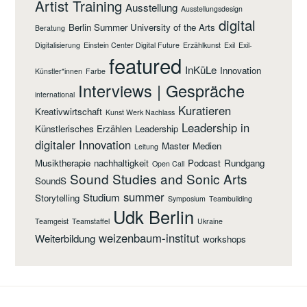
Artist Training
Ausstellung
Ausstellungsdesign
digital
Berlin Summer University of the Arts
Beratung
Digitalisierung
Einstein Center Digital Future
Erzählkunst
Exil
Exil-
featured
InKüLe
Innovation
Künstler*innen
Farbe
Interviews | Gespräche
international
Kuratieren
Kreativwirtschaft
Kunst Werk Nachlass
Leadership in
Künstlerisches Erzählen
Leadership
digitaler Innovation
Master
Medien
Leitung
Musiktherapie
nachhaltigkeit
Podcast
Rundgang
Open Call
Sound Studies and Sonic Arts
SoundS
summer
Studium
Storytelling
Symposium
Teambuilding
Udk Berlin
Teamgeist
Teamstaffel
Ukraine
weizenbaum-institut
Weiterbildung
workshops