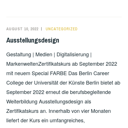
INNOVATIONEN
IN
DER
KÜNSTLERISCHEN
AUGUST 10, 2022
UNCATEGORIZED
LEHRE:
Ausstellungsdesign
INKÜLE
STELLT
Gestaltung | Medien | Digitalisierung |
SICH
VOR
MarkenweltenZertifikatskurs ab September 2022
mit neuem Special FARBE Das Berlin Career
College der Universität der Künste Berlin bietet ab
September 2022 erneut die berufsbegleitende
Weiterbildung Ausstellungsdesign als
Zertifikatskurs an. Innerhalb von vier Monaten
liefert der Kurs ein umfangreiches,