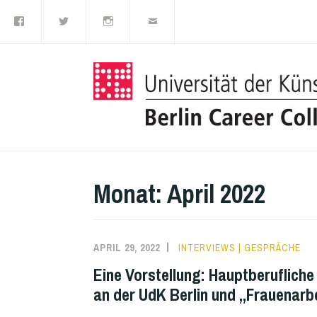
Facebook
Twitter
Instagram
E-
Zum
Mail
Inhalt
springen
Monat:
April 2022
APRIL 29, 2022
INTERVIEWS | GESPRÄCHE
Eine Vorstellung: Hauptberuflich
an der UdK Berlin und „Frauenarb