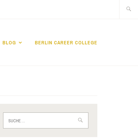
Suche
nach:
BLOG
BERLIN CAREER COLLEGE
IN CAREER
Suche
nach: