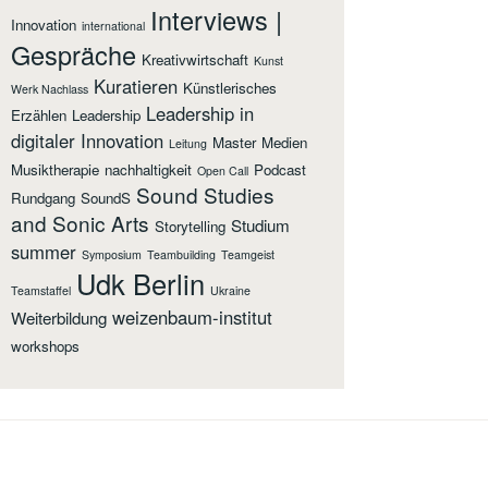
Interviews |
Innovation
international
Gespräche
Kreativwirtschaft
Kunst
Kuratieren
Künstlerisches
Werk Nachlass
Leadership in
Erzählen
Leadership
digitaler Innovation
Master
Medien
Leitung
Musiktherapie
nachhaltigkeit
Podcast
Open Call
Sound Studies
Rundgang
SoundS
and Sonic Arts
Studium
Storytelling
summer
Symposium
Teambuilding
Teamgeist
Udk Berlin
Teamstaffel
Ukraine
weizenbaum-institut
Weiterbildung
workshops