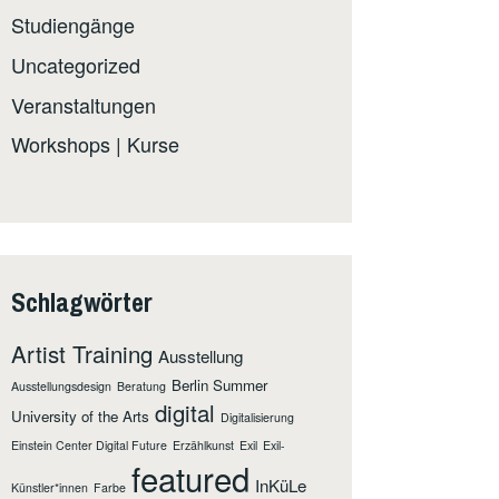
Studiengänge
Uncategorized
Veranstaltungen
Workshops | Kurse
Schlagwörter
Artist Training
Ausstellung
Berlin Summer
Ausstellungsdesign
Beratung
digital
University of the Arts
Digitalisierung
Einstein Center Digital Future
Erzählkunst
Exil
Exil-
featured
InKüLe
Künstler*innen
Farbe