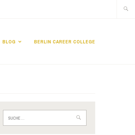
Suche
nach:
BLOG
BERLIN CAREER COLLEGE
IN CAREER
Suche
nach: