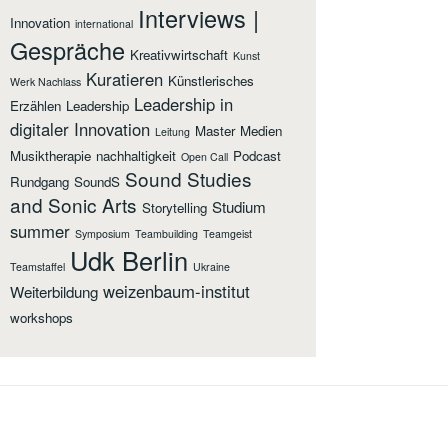
Interviews |
Innovation
international
Gespräche
Kreativwirtschaft
Kunst
Kuratieren
Künstlerisches
Werk Nachlass
Leadership in
Erzählen
Leadership
digitaler Innovation
Master
Medien
Leitung
Musiktherapie
nachhaltigkeit
Podcast
Open Call
Sound Studies
Rundgang
SoundS
and Sonic Arts
Studium
Storytelling
summer
Symposium
Teambuilding
Teamgeist
Udk Berlin
Teamstaffel
Ukraine
weizenbaum-institut
Weiterbildung
workshops