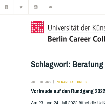
Facebook
Twitter
Instagram
E-
Zum
Mail
Inhalt
springen
Schlagwort:
Beratung
JULI 18, 2022
VERANSTALTUNGEN
Vorfreude auf den Rundgang 202
Am 23. und 24. Juli 2022 öffnet die Ud