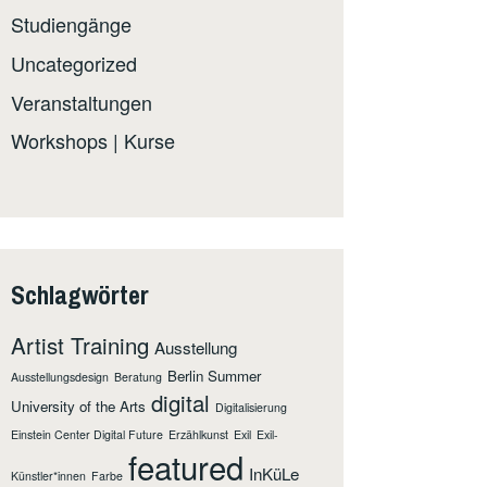
Studiengänge
Uncategorized
Veranstaltungen
Workshops | Kurse
Schlagwörter
Artist Training
Ausstellung
Berlin Summer
Ausstellungsdesign
Beratung
digital
University of the Arts
Digitalisierung
Einstein Center Digital Future
Erzählkunst
Exil
Exil-
featured
InKüLe
Künstler*innen
Farbe