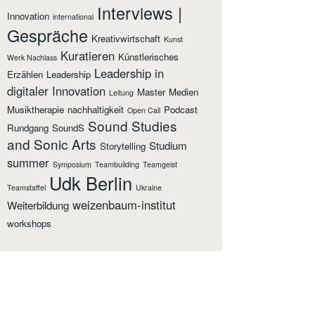
Interviews |
Innovation
international
Gespräche
Kreativwirtschaft
Kunst
Kuratieren
Künstlerisches
Werk Nachlass
Leadership in
Erzählen
Leadership
digitaler Innovation
Master
Medien
Leitung
Musiktherapie
nachhaltigkeit
Podcast
Open Call
Sound Studies
Rundgang
SoundS
and Sonic Arts
Studium
Storytelling
summer
Symposium
Teambuilding
Teamgeist
Udk Berlin
Teamstaffel
Ukraine
weizenbaum-institut
Weiterbildung
workshops