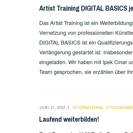
ÜBER
Artist Training DIGITAL BASICS je
DAS
KÜNSTLERISCHE
Das Artist Training ist ein Weiterbildu
ERZÄHLEN
Vernetzung von professionellen Künstl
DIGITAL BASICS ist ein Qualifizierung
Verlängerung gestartet ist. Insbesonde
eingeladen. Wir haben mit Ipek Cinar u
Team gesprochen, sie erzählen über ihre
JUNI 17, 2022
INTERNATIONAL
,
STUDIENGÄN
Laufend weiterbilden!