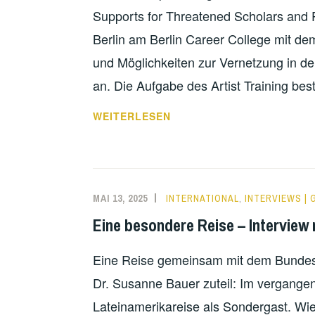
Supports for Threatened Scholars and Pr
Berlin am Berlin Career College mit de
und Möglichkeiten zur Vernetzung in der 
an. Die Aufgabe des Artist Training bes
NEUE
WEITERLESEN
PROJEKTFÖRDERUNG
IM
RAHMEN
DES
MAI 13, 2025
INTERNATIONAL
,
INTERVIEWS |
ARTIST
Eine besondere Reise – Interview
TRAINING
Eine Reise gemeinsam mit dem Bundesp
Dr. Susanne Bauer zuteil: Im vergangen
Lateinamerikareise als Sondergast. Wie