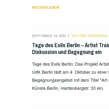
DAS
WEITERLESEN
WAR
DIE
BERLIN
SUMMER
SEPTEMBER 19, 2023
DRITTMITTELBEREICH
UNIVERSITY
Tage des Exils Berlin – Artist T
OF
Diskussion und Begegnung ein
THE
ARTS
Tage des Exils Berlin: Das Projekt Art
2024
UdK Berlin lädt am 4. Oktober zu einer
Begegnungsangebot mit dem Titel "Art 
Künste Berlin, Hardenbergstr. 33 ein.