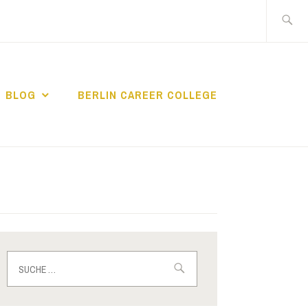
Suche
nach:
BLOG
BERLIN CAREER COLLEGE
IN CAREER
Suche
nach: