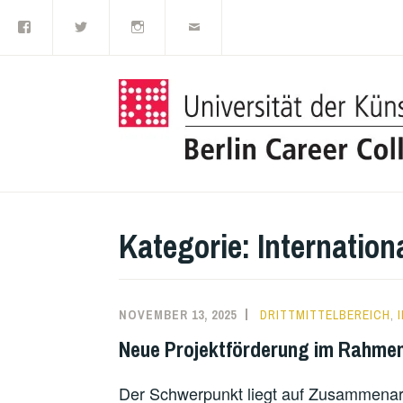
Facebook
Twitter
Instagram
E-
Zum
Mail
Inhalt
springen
Kategorie:
Internation
NOVEMBER 13, 2025
DRITTMITTELBEREICH
,
Neue Projektförderung im Rahmen 
Der Schwerpunkt liegt auf Zusammenarb