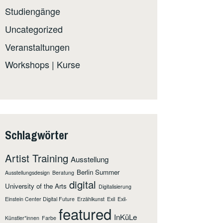
Studiengänge
Uncategorized
Veranstaltungen
Workshops | Kurse
Schlagwörter
Artist Training
Ausstellung
Berlin Summer
Ausstellungsdesign
Beratung
digital
University of the Arts
Digitalisierung
Einstein Center Digital Future
Erzählkunst
Exil
Exil-
featured
InKüLe
Künstler*innen
Farbe