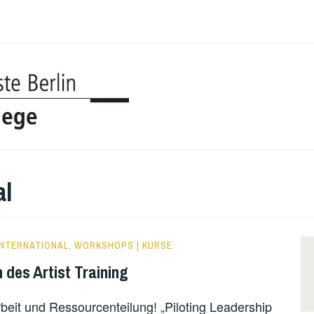
UDK BERL
COLLEGE
al
INTERNATIONAL
,
WORKSHOPS | KURSE
des Artist Training
eit und Ressourcenteilung! „Piloting Leadership