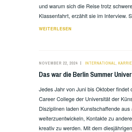
und warum sich die Reise trotz schwer
Klassenfahrt, erzählt sie im Interview.
EINE
WEITERLESEN
BESONDERE
REISE
–
INTERVIEW
NOVEMBER 22, 2024
INTERNATIONAL
,
KARRI
MIT
Das war die Berlin Summer Univers
SUSANNE
BAUER
Jedes Jahr von Juni bis Oktober findet 
Career College der Universität der Künst
Disziplinen laden Kunstschaffende aus al
weiterzuentwickeln, Kontakte zu ander
kreativ zu werden. Mit dem diesjährige