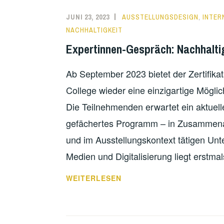
JUNI 23, 2023
AUSSTELLUNGSDESIGN
,
INTER
NACHHALTIGKEIT
Expertinnen-Gespräch: Nachhalti
Ab September 2023 bietet der Zertifik
College wieder eine einzigartige Möglic
Die Teilnehmenden erwartet ein aktuelles
gefächertes Programm – in Zusammenarbe
und im Ausstellungskontext tätigen U
Medien und Digitalisierung liegt erstm
EXPERTINNEN-
WEITERLESEN
GESPRÄCH:
NACHHALTIGKEIT
IM