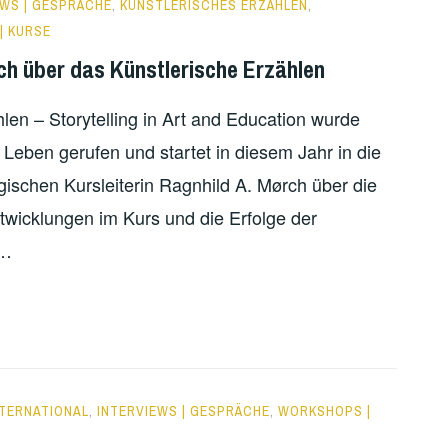
EWS | GESPRÄCHE
,
KÜNSTLERISCHES ERZÄHLEN
,
| KURSE
ch über das Künstlerische Erzählen
hlen – Storytelling in Art and Education wurde
Leben gerufen und startet in diesem Jahr in die
ischen Kursleiterin Ragnhild A. Mørch über die
twicklungen im Kurs und die Erfolge der
 …
NTERNATIONAL
,
INTERVIEWS | GESPRÄCHE
,
WORKSHOPS |