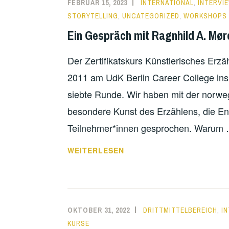
FEBRUAR 15, 2023
INTERNATIONAL
,
INTERVI
STORYTELLING
,
UNCATEGORIZED
,
WORKSHOPS 
Ein Gespräch mit Ragnhild A. Mør
Der Zertifikatskurs Künstlerisches Erzä
2011 am UdK Berlin Career College ins 
siebte Runde. Wir haben mit der norweg
besondere Kunst des Erzählens, die En
Teilnehmer*innen gesprochen. Warum
EIN
WEITERLESEN
GESPRÄCH
MIT
RAGNHILD
A.
OKTOBER 31, 2022
DRITTMITTELBEREICH
,
I
MØRCH
KURSE