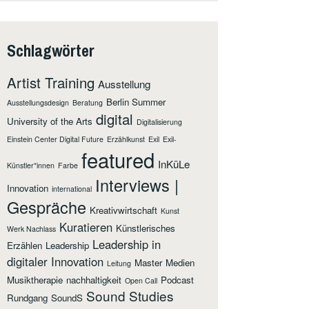
Schlagwörter
Artist Training
Ausstellung
Berlin Summer
Ausstellungsdesign
Beratung
digital
University of the Arts
Digitalisierung
Einstein Center Digital Future
Erzählkunst
Exil
Exil-
featured
InKüLe
Künstler*innen
Farbe
Interviews |
Innovation
international
Gespräche
Kreativwirtschaft
Kunst
Kuratieren
Künstlerisches
Werk Nachlass
Leadership in
Erzählen
Leadership
digitaler Innovation
Master
Medien
Leitung
Musiktherapie
nachhaltigkeit
Podcast
Open Call
Sound Studies
Rundgang
SoundS