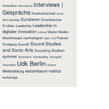
Interviews |
Innovation
international
Gespräche
Kreativwirtschaft
Kunst
Kuratieren
Künstlerisches
Werk Nachlass
Leadership in
Erzählen
Leadership
digitaler Innovation
Master
Medien
Leitung
Musiktherapie
nachhaltigkeit
Podcast
Open Call
Sound Studies
Rundgang
SoundS
and Sonic Arts
Studium
Storytelling
summer
Symposium
Teambuilding
Teamgeist
Udk Berlin
Teamstaffel
Ukraine
weizenbaum-institut
Weiterbildung
workshops