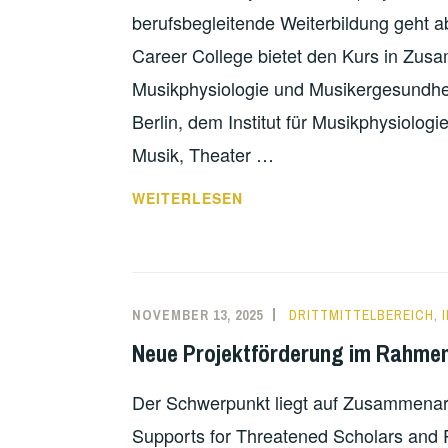
berufsbegleitende Weiterbildung geht a
Career College bietet den Kurs in Zusam
Musikphysiologie und Musikergesundheit
Berlin, dem Institut für Musikphysiolo
Musik, Theater …
ZERTIFIKATSKURS
WEITERLESEN
„MUSIKPHYSIOLOGIE
IM
KÜNSTLERISCHEN
ALLTAG“
NOVEMBER 13, 2025
DRITTMITTELBEREICH
,
Neue Projektförderung im Rahmen 
Der Schwerpunkt liegt auf Zusammenarb
Supports for Threatened Scholars and Pr