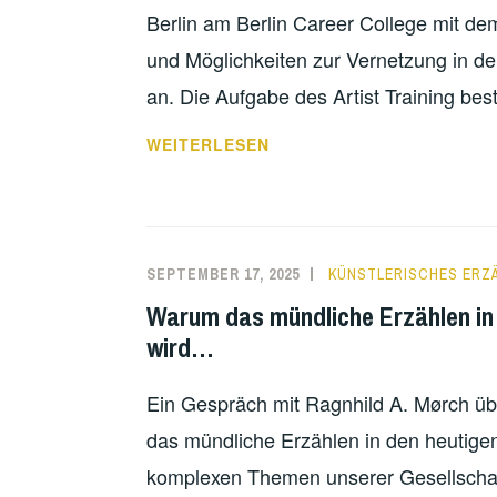
Berlin am Berlin Career College mit de
und Möglichkeiten zur Vernetzung in der 
an. Die Aufgabe des Artist Training bes
NEUE
WEITERLESEN
PROJEKTFÖRDERUNG
IM
RAHMEN
DES
SEPTEMBER 17, 2025
KÜNSTLERISCHES ERZ
ARTIST
Warum das mündliche Erzählen in 
TRAINING
wird…
Ein Gespräch mit Ragnhild A. Mørch üb
das mündliche Erzählen in den heutigen 
komplexen Themen unserer Gesellschaf