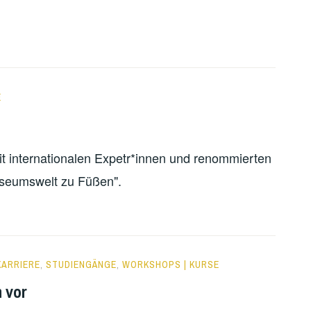
E
mit internationalen Expetr*innen und renommierten
Museumswelt zu Füßen".
KARRIERE
,
STUDIENGÄNGE
,
WORKSHOPS | KURSE
h vor