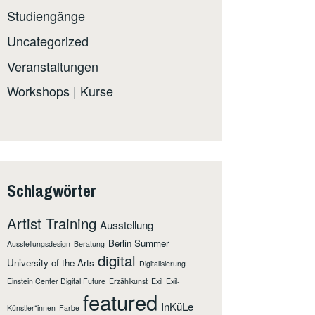
Studiengänge
Uncategorized
Veranstaltungen
Workshops | Kurse
Schlagwörter
Artist Training
Ausstellung
Berlin Summer
Ausstellungsdesign
Beratung
digital
University of the Arts
Digitalisierung
Einstein Center Digital Future
Erzählkunst
Exil
Exil-
featured
InKüLe
Künstler*innen
Farbe