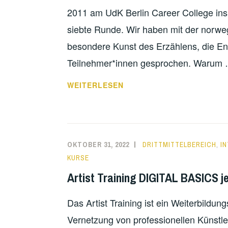
2011 am UdK Berlin Career College ins 
siebte Runde. Wir haben mit der norweg
besondere Kunst des Erzählens, die En
Teilnehmer*innen gesprochen. Warum
EIN
WEITERLESEN
GESPRÄCH
MIT
RAGNHILD
A.
OKTOBER 31, 2022
DRITTMITTELBEREICH
,
I
MØRCH
KURSE
ÜBER
Artist Training DIGITAL BASICS je
DAS
KÜNSTLERISCHE
Das Artist Training ist ein Weiterbildu
ERZÄHLEN
Vernetzung von professionellen Künstl