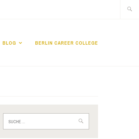
Suche
nach:
BLOG
BERLIN CAREER COLLEGE
IN CAREER
Suche
nach: