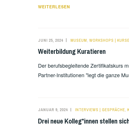
DAS
WEITERLESEN
WAR
DIE
BERLIN
SUMMER
JUNI 25, 2024
MUSEUM
,
WORKSHOPS | KURS
UNIVERSITY
Weiterbildung Kuratieren
OF
THE
Der berufsbegleitende Zertifikatskurs 
ARTS
2024
Partner-Institutionen "legt die ganze 
JANUAR 9, 2024
INTERVIEWS | GESPRÄCHE
,
Drei neue Kolleg*innen stellen sic