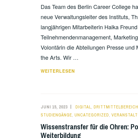
Das Team des Berlin Career College ha
neue Verwaltungsleiter des Instituts, 
langjährigen Mitarbeiterin Halka Freund 
Teilnehmendenmanagement, Marketing un
Volontärin die Abteilungen Presse und 
the Arts. Wir …
DREI
WEITERLESEN
NEUE
KOLLEG*INNEN
STELLEN
SICH
JUNI 15, 2023
DIGITAL
,
DRITTMITTELBEREIC
VOR
STUDIENGÄNGE
,
UNCATEGORIZED
,
VERANSTAL
Wissenstransfer für die Ohren: Po
Weiterbildung