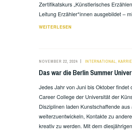
Zertifikatskurs „Künstlerisches Erzählen
Leitung Erzähler*innen ausgebildet – m
WARUM
WEITERLESEN
DAS
MÜNDLICHE
ERZÄHLEN
IN
NOVEMBER 22, 2024
INTERNATIONAL
,
KARRI
DEN
Das war die Berlin Summer Univers
HEUTIGEN
ZEITEN
Jedes Jahr von Juni bis Oktober findet 
IMMER
WICHTIGER
Career College der Universität der Künst
WIRD…
Disziplinen laden Kunstschaffende aus al
weiterzuentwickeln, Kontakte zu ander
kreativ zu werden. Mit dem diesjährige