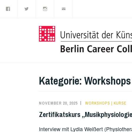
Facebook
Twitter
Instagram
E-
Zum
Mail
Inhalt
springen
Kategorie:
Workshops 
NOVEMBER 20, 2025
WORKSHOPS | KURSE
Zertifikatskurs „Musikphysiologie
Interview mit Lydia Weißert (Physiothe