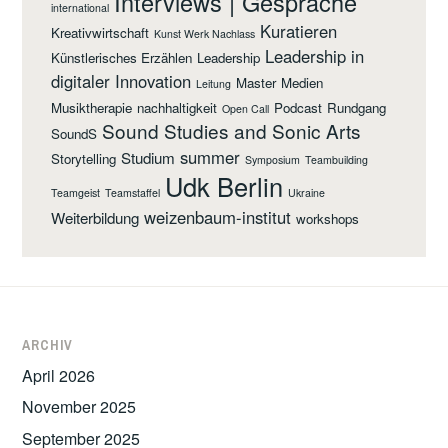
Interviews | Gespräche
international
Kuratieren
Kreativwirtschaft
Kunst Werk Nachlass
Leadership in
Künstlerisches Erzählen
Leadership
digitaler Innovation
Master
Medien
Leitung
Musiktherapie
nachhaltigkeit
Podcast
Rundgang
Open Call
Sound Studies and Sonic Arts
SoundS
summer
Studium
Storytelling
Symposium
Teambuilding
Udk Berlin
Teamgeist
Teamstaffel
Ukraine
weizenbaum-institut
Weiterbildung
workshops
ARCHIV
April 2026
November 2025
September 2025