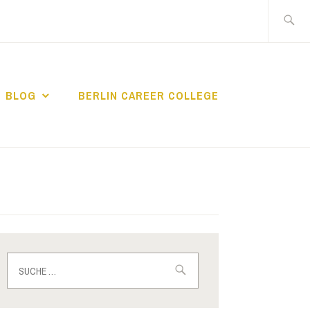
Suche
nach:
BLOG
BERLIN CAREER COLLEGE
IN CAREER
Suche
nach: