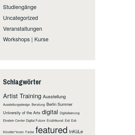
Studiengänge
Uncategorized
Veranstaltungen
Workshops | Kurse
Schlagwörter
Artist Training
Ausstellung
Berlin Summer
Ausstellungsdesign
Beratung
digital
University of the Arts
Digitalisierung
Einstein Center Digital Future
Erzählkunst
Exil
Exil-
featured
InKüLe
Künstler*innen
Farbe