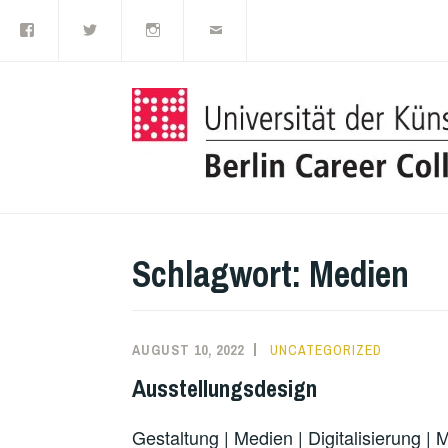
Facebook
Twitter
Instagram
E-
Zum
Mail
Inhalt
springen
Schlagwort:
Medien
AUGUST 10, 2022
UNCATEGORIZED
Ausstellungsdesign
Gestaltung | Medien | Digitalisierung 