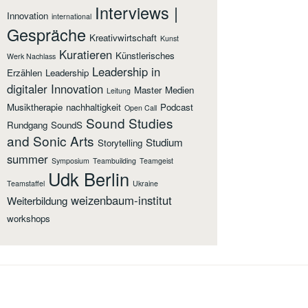
Interviews |
Innovation
international
Gespräche
Kreativwirtschaft
Kunst
Kuratieren
Künstlerisches
Werk Nachlass
Leadership in
Erzählen
Leadership
digitaler Innovation
Master
Medien
Leitung
Musiktherapie
nachhaltigkeit
Podcast
Open Call
Sound Studies
Rundgang
SoundS
and Sonic Arts
Studium
Storytelling
summer
Symposium
Teambuilding
Teamgeist
Udk Berlin
Teamstaffel
Ukraine
weizenbaum-institut
Weiterbildung
workshops