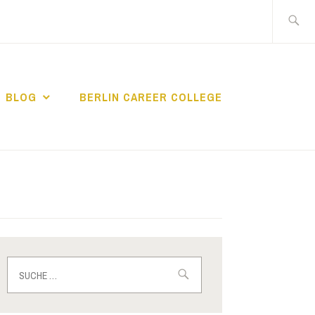
Suche
nach:
BLOG
BERLIN CAREER COLLEGE
IN CAREER
Suche
nach: