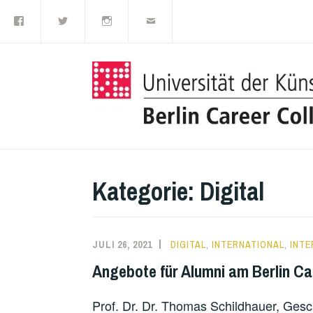
Facebook
Twitter
Instagram
E-
Zum
Mail
Inhalt
springen
Kategorie:
Digital
JULI 26, 2021
DIGITAL
,
INTERNATIONAL
,
INTE
Angebote für Alumni am Berlin Ca
Prof. Dr. Dr. Thomas Schildhauer, Gesc