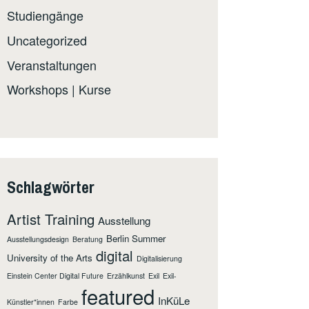
Studiengänge
Uncategorized
Veranstaltungen
Workshops | Kurse
Schlagwörter
Artist Training
Ausstellung
Berlin Summer
Ausstellungsdesign
Beratung
digital
University of the Arts
Digitalisierung
Einstein Center Digital Future
Erzählkunst
Exil
Exil-
featured
InKüLe
Künstler*innen
Farbe