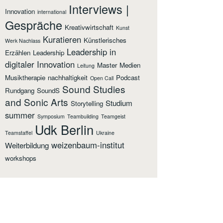
Interviews |
Innovation
international
Gespräche
Kreativwirtschaft
Kunst
Kuratieren
Künstlerisches
Werk Nachlass
Leadership in
Erzählen
Leadership
digitaler Innovation
Master
Medien
Leitung
Musiktherapie
nachhaltigkeit
Podcast
Open Call
Sound Studies
Rundgang
SoundS
and Sonic Arts
Studium
Storytelling
summer
Symposium
Teambuilding
Teamgeist
Udk Berlin
Teamstaffel
Ukraine
weizenbaum-institut
Weiterbildung
workshops