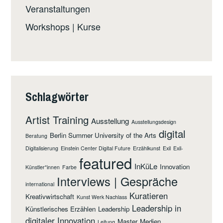
Veranstaltungen
Workshops | Kurse
Schlagwörter
Artist Training
Ausstellung
Ausstellungsdesign
digital
Berlin Summer University of the Arts
Beratung
Digitalisierung
Einstein Center Digital Future
Erzählkunst
Exil
Exil-
featured
InKüLe
Innovation
Künstler*innen
Farbe
Interviews | Gespräche
international
Kuratieren
Kreativwirtschaft
Kunst Werk Nachlass
Leadership in
Künstlerisches Erzählen
Leadership
digitaler Innovation
Master
Medien
Leitung