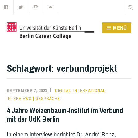
Facebook
Twitter
Instagram
E-
Zum
Suche
Mail
Inhalt
nach:
springen
MENÜ
UDK BERLIN CAREER
COLLEGE
Schlagwort:
verbundprojekt
SEPTEMBER 7, 2021
DIGITAL
,
INTERNATIONAL
,
INTERVIEWS | GESPRÄCHE
4 Jahre Weizenbaum-Institut im Verbund
mit der UdK Berlin
In einem Interview berichtet Dr. André Renz,