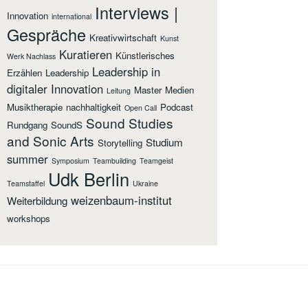
Interviews |
Innovation
international
Gespräche
Kreativwirtschaft
Kunst
Kuratieren
Künstlerisches
Werk Nachlass
Leadership in
Erzählen
Leadership
digitaler Innovation
Master
Medien
Leitung
Musiktherapie
nachhaltigkeit
Podcast
Open Call
Sound Studies
Rundgang
SoundS
and Sonic Arts
Studium
Storytelling
summer
Symposium
Teambuilding
Teamgeist
Udk Berlin
Teamstaffel
Ukraine
weizenbaum-institut
Weiterbildung
workshops