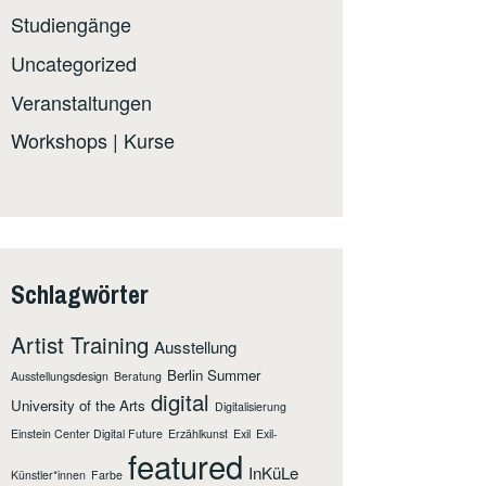
Studiengänge
Uncategorized
Veranstaltungen
Workshops | Kurse
Schlagwörter
Artist Training
Ausstellung
Berlin Summer
Ausstellungsdesign
Beratung
digital
University of the Arts
Digitalisierung
Einstein Center Digital Future
Erzählkunst
Exil
Exil-
featured
InKüLe
Künstler*innen
Farbe