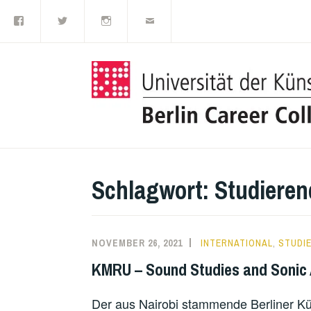
Facebook
Twitter
Instagram
E-
Zum
Mail
Inhalt
springen
Schlagwort:
Studieren
NOVEMBER 26, 2021
INTERNATIONAL
,
STUDI
KMRU – Sound Studies and Sonic 
Der aus Nairobi stammende Berliner K