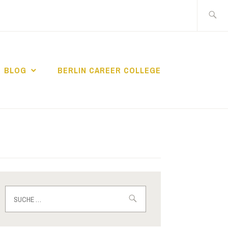
Suche
nach:
BLOG
BERLIN CAREER COLLEGE
IN CAREER
Suche
nach: