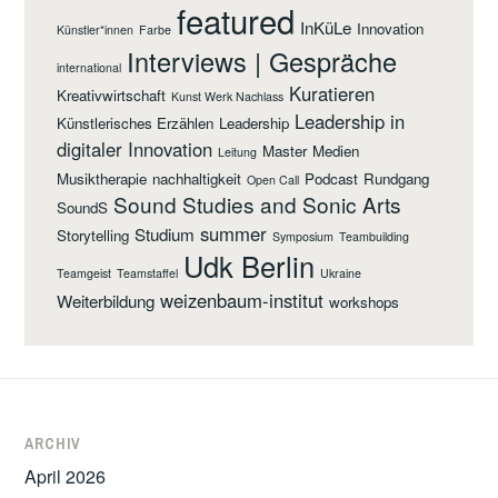
featured
InKüLe
Innovation
Künstler*innen
Farbe
Interviews | Gespräche
international
Kuratieren
Kreativwirtschaft
Kunst Werk Nachlass
Leadership in
Künstlerisches Erzählen
Leadership
digitaler Innovation
Master
Medien
Leitung
Musiktherapie
nachhaltigkeit
Podcast
Rundgang
Open Call
Sound Studies and Sonic Arts
SoundS
summer
Studium
Storytelling
Symposium
Teambuilding
Udk Berlin
Teamgeist
Teamstaffel
Ukraine
weizenbaum-institut
Weiterbildung
workshops
ARCHIV
April 2026