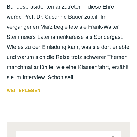
Bundespräsidenten anzutreten – diese Ehre
wurde Prof. Dr. Susanne Bauer zuteil: Im
vergangenen März begleitete sie Frank-Walter
Steinmeiers Lateinamerikareise als Sondergast.
Wie es zu der Einladung kam, was sie dort erlebte
und warum sich die Reise trotz schwerer Themen
manchmal anfühlte, wie eine Klassenfahrt, erzählt
sie im Interview. Schon seit …
EINE
WEITERLESEN
BESONDERE
REISE
–
INTERVIEW
MIT
Suche