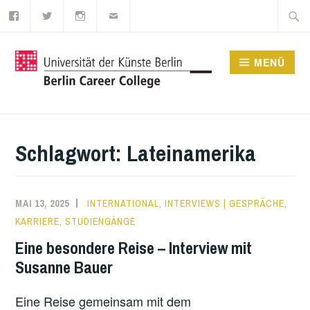
Facebook
Twitter
Instagram
E-
Zum
Suche
Mail
Inhalt
nach:
springen
MENÜ
UDK BERLIN CAREER
COLLEGE
Schlagwort:
Lateinamerika
MAI 13, 2025
INTERNATIONAL
,
INTERVIEWS | GESPRÄCHE
,
KARRIERE
,
STUDIENGÄNGE
Eine besondere Reise – Interview mit
Susanne Bauer
Eine Reise gemeinsam mit dem