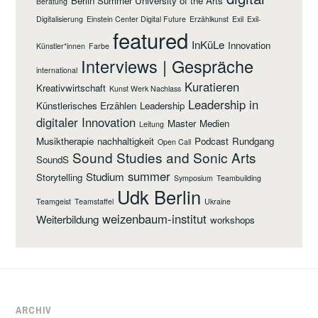
Berlin Summer University of the Arts
Beratung
Digitalisierung
Einstein Center Digital Future
Erzählkunst
Exil
Exil-
featured
InKüLe
Innovation
Künstler*innen
Farbe
Interviews | Gespräche
international
Kuratieren
Kreativwirtschaft
Kunst Werk Nachlass
Leadership in
Künstlerisches Erzählen
Leadership
digitaler Innovation
Master
Medien
Leitung
Musiktherapie
nachhaltigkeit
Podcast
Rundgang
Open Call
Sound Studies and Sonic Arts
SoundS
summer
Studium
Storytelling
Symposium
Teambuilding
Udk Berlin
Teamgeist
Teamstaffel
Ukraine
weizenbaum-institut
Weiterbildung
workshops
ARCHIV