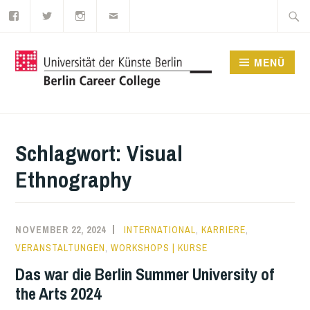
Facebook
Twitter
Instagram
E-
Zum
Suche
Mail
Inhalt
nach:
springen
MENÜ
UDK BERLIN CAREER
COLLEGE
Schlagwort:
Visual
Ethnography
NOVEMBER 22, 2024
INTERNATIONAL
,
KARRIERE
,
VERANSTALTUNGEN
,
WORKSHOPS | KURSE
Das war die Berlin Summer University of
the Arts 2024