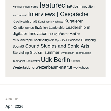
featured
InKüLe
Innovation
Künstler*innen
Farbe
Interviews | Gespräche
international
Kuratieren
Kreativwirtschaft
Kunst Werk Nachlass
Leadership in
Künstlerisches Erzählen
Leadership
digitaler Innovation
Master
Medien
Leitung
Musiktherapie
nachhaltigkeit
Podcast
Rundgang
Open Call
Sound Studies and Sonic Arts
SoundS
summer
Studium
Storytelling
Symposium
Teambuilding
Udk Berlin
Teamgeist
Teamstaffel
Ukraine
weizenbaum-institut
Weiterbildung
workshops
ARCHIV
April 2026