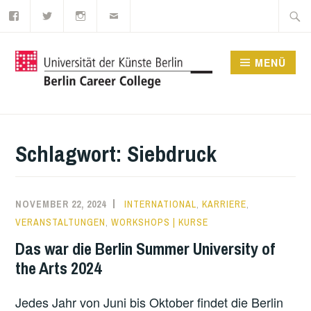
Facebook
Twitter
Instagram
E-
Zum
Suche
Mail
Inhalt
nach:
springen
MENÜ
UDK BERLIN CAREER
COLLEGE
Schlagwort:
Siebdruck
NOVEMBER 22, 2024
INTERNATIONAL
,
KARRIERE
,
VERANSTALTUNGEN
,
WORKSHOPS | KURSE
Das war die Berlin Summer University of
the Arts 2024
Jedes Jahr von Juni bis Oktober findet die Berlin